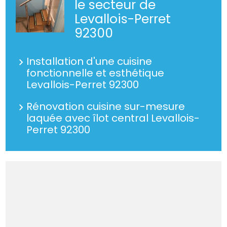
le secteur de
Levallois-Perret
92300
Installation d'une cuisine
fonctionnelle et esthétique
Levallois-Perret 92300
Rénovation cuisine sur-mesure
laquée avec îlot central Levallois-
Perret 92300