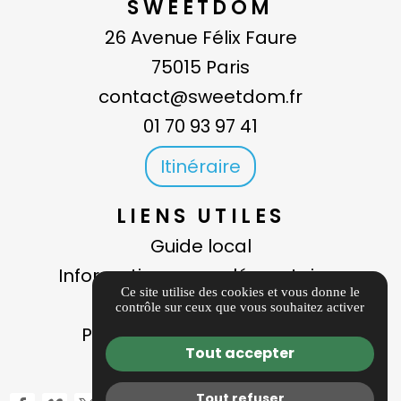
SWEETDOM
26 Avenue Félix Faure
75015 Paris
contact@sweetdom.fr
01 70 93 97 41
Itinéraire
LIENS UTILES
Guide local
Informations complémentaires
Ce site utilise des cookies et vous donne le
Mentions légales
contrôle sur ceux que vous souhaitez activer
Politique de confidentialité
Tout accepter
Gestion des cookies
Tout refuser