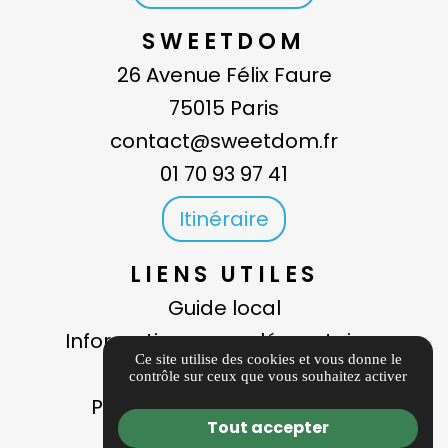
SWEETDOM
26 Avenue Félix Faure
75015 Paris
contact@sweetdom.fr
01 70 93 97 41
Itinéraire
LIENS UTILES
Guide local
Informations complémentaires
Ce site utilise des cookies et vous donne le
Mentions légales
contrôle sur ceux que vous souhaitez activer
Politique de confidentialité
Tout accepter
Gestion des cookies